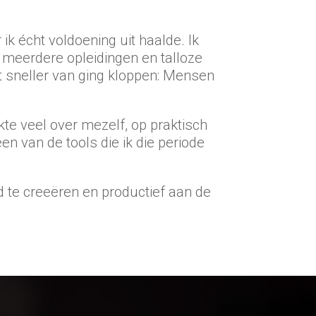
r ik écht voldoening uit haalde. Ik
n meerdere opleidingen en talloze
 sneller van ging kloppen: Mensen
kte veel over mezelf, op praktisch
en van de tools die ik die periode
d te creeëren en productief aan de