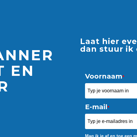
Laat hier ev
dan stuur ik
ANNER
T EN
Voornaam
*
R
E-mail
*
Mag ik je af en toe een m