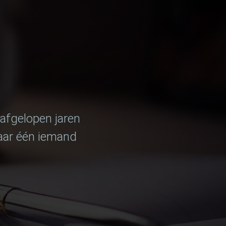
 afgelopen jaren
maar één iemand