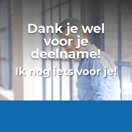
Dank je wel
voor je
deelname!
Ik nog iets voor je!