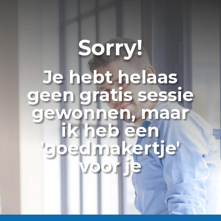
Sorry!
Je hebt helaas
geen gratis sessie
gewonnen, maar
ik heb een
'goedmakertje'
voor je