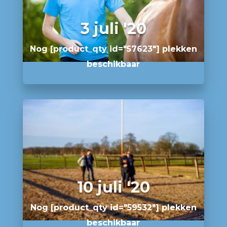
3 juli '20
Nog [product_qty id="57623"] plekken
beschikbaar
10 juli '20
Nog [product_qty id="59532"] plekken
beschikbaar