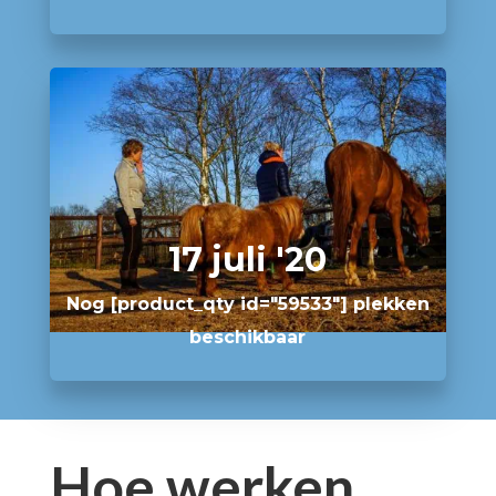
17 juli '20
Nog [product_qty id="59533"] plekken
beschikbaar
Hoe werken