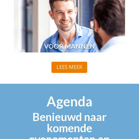
VOOR MANNEN
LEES MEER
Agenda
Benieuwd naar
komende