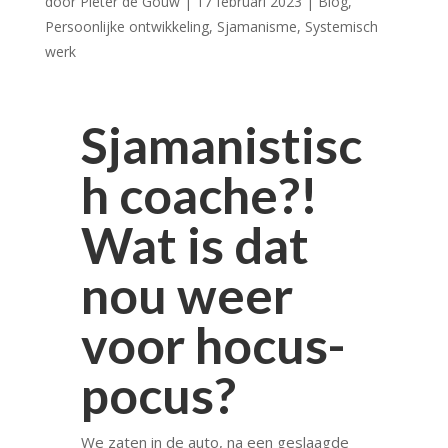
door
Pieter de Gouw
|
17 februari 2023
|
Blog
,
Persoonlijke ontwikkeling
,
Sjamanisme
,
Systemisch
werk
Sjamanistisc
h coache?!
Wat is dat
nou weer
voor hocus-
pocus?
We zaten in de auto, na een geslaagde