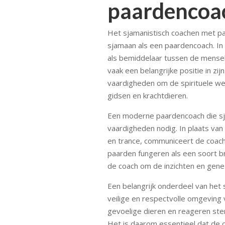
paardencoa
Het sjamanistisch coachen met pa
sjamaan als een paardencoach. In
als bemiddelaar tussen de menseli
vaak een belangrijke positie in z
vaardigheden om de spirituele we
gidsen en krachtdieren.
Een moderne paardencoach die sja
vaardigheden nodig. In plaats van
en trance, communiceert de coach
paarden fungeren als een soort br
de coach om de inzichten en genezin
Een belangrijk onderdeel van het
veilige en respectvolle omgeving 
gevoelige dieren en reageren st
Het is daarom essentieel dat de 