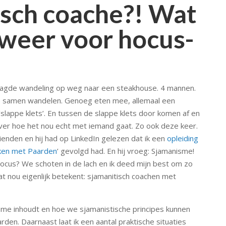
isch coache?! Wat
 weer voor hocus-
aagde wandeling op weg naar een steakhouse. 4 mannen.
we samen wandelen. Genoeg eten mee, allemaal een
‘slappe klets’. En tussen de slappe klets door komen af en
ver hoe het nou echt met iemand gaat. Zo ook deze keer.
ienden en hij had op LinkedIn gelezen dat ik een
opleiding
rken met Paarden
’ gevolgd had. En hij vroeg: Sjamanisme!
ocus? We schoten in de lach en ik deed mijn best om zo
at nou eigenlijk betekent: sjamanitisch coachen met
anisme inhoudt en hoe we sjamanistische principes kunnen
den. Daarnaast laat ik een aantal praktische situaties