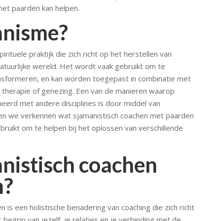
met paarden kan helpen.
anisme?
tuele praktijk die zich richt op het herstellen van
tuurlijke wereld. Het wordt vaak gebruikt om te
nsformeren, en kan worden toegepast in combinatie met
g, therapie of genezing. Een van de manieren waarop
erd met andere disciplines is door middel van
ullen we verkennen wat sjamanistisch coachen met paarden
ruikt om te helpen bij het oplossen van verschillende
anistisch coachen
n?
 is een holistische benadering van coaching die zich richt
begrip van jezelf, je relaties en je verbinding met de