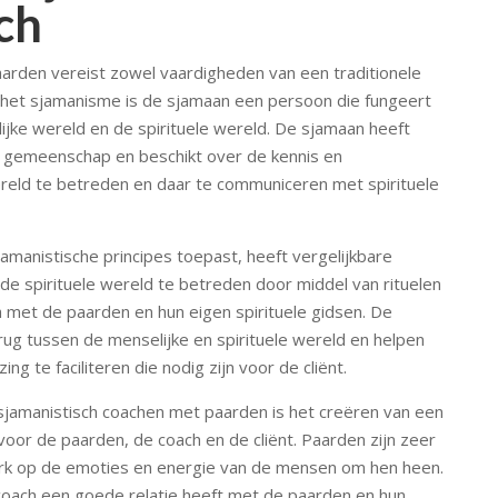
ch
arden vereist zowel vaardigheden van een traditionele
 het sjamanisme is de sjamaan een persoon die fungeert
jke wereld en de spirituele wereld. De sjamaan heeft
ijn gemeenschap en beschikt over de kennis en
reld te betreden en daar te communiceren met spirituele
manistische principes toepast, heeft vergelijkbare
 de spirituele wereld te betreden door middel van rituelen
 met de paarden en hun eigen spirituele gidsen. De
ug tussen de menselijke en spirituele wereld en helpen
g te faciliteren die nodig zijn voor de cliënt.
 sjamanistisch coachen met paarden is het creëren van een
voor de paarden, de coach en de cliënt. Paarden zijn zeer
erk op de emoties en energie van de mensen om hen heen.
coach een goede relatie heeft met de paarden en hun