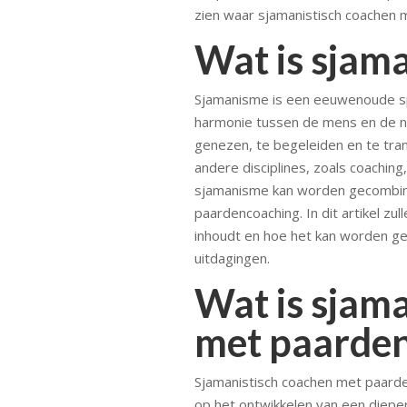
zien waar sjamanistisch coachen 
Wat is sjam
Sjamanisme is een eeuwenoude spiri
harmonie tussen de mens en de na
genezen, te begeleiden en te tra
andere disciplines, zoals coachin
sjamanisme kan worden gecombine
paardencoaching. In dit artikel z
inhoudt en hoe het kan worden geb
uitdagingen.
Wat is sjam
met paarde
Sjamanistisch coachen met paarden
op het ontwikkelen van een dieper 