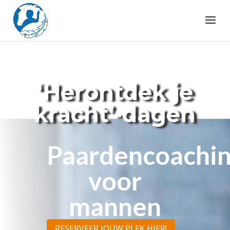
‘Herontdek je
kracht’-dagen
Paardencoachi
voor
mannen
RESERVEER JOUW PLEK HIER!