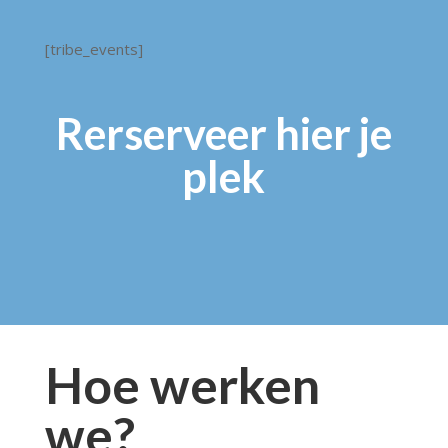
[tribe_events]
Rerserveer hier je
plek
Hoe werken
we?