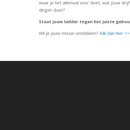
waar je het allemaal voor doet, wat jouw drij
dingen doet?
Staat jouw ladder tegen het juiste gebou
Wil je jouw missie ontdekken?
Klik dan hier >>