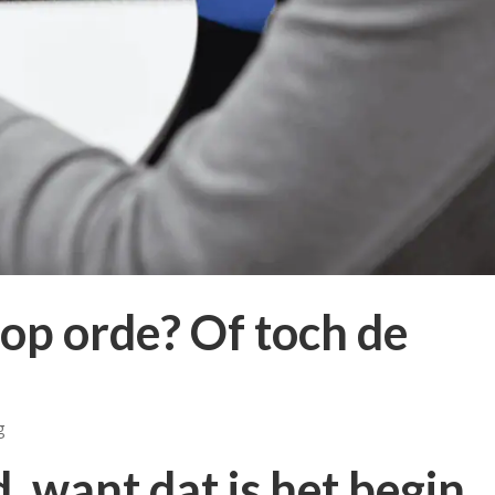
 op orde? Of toch de
g
d, want dat is het begin.