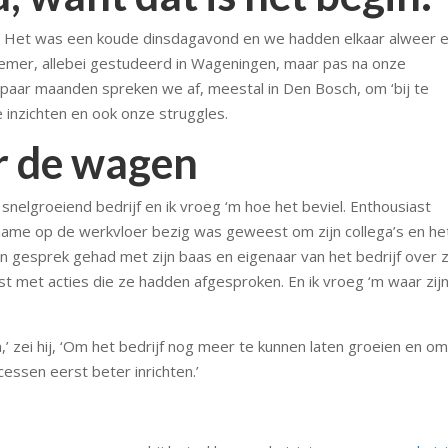
 Het was een koude dinsdagavond en we hadden elkaar alweer 
emer, allebei gestudeerd in Wageningen, maar pas na onze
 paar maanden spreken we af, meestal in Den Bosch, om ‘bij te
 inzichten en ook onze struggles.
r de wagen
 snelgroeiend bedrijf en ik vroeg ‘m hoe het beviel. Enthousiast
 name op de werkvloer bezig was geweest om zijn collega’s en he
een gesprek gehad met zijn baas en eigenaar van het bedrijf over z
lijst met acties die ze hadden afgesproken. En ik vroeg ‘m waar zij
’ zei hij, ‘Om het bedrijf nog meer te kunnen laten groeien en o
ssen eerst beter inrichten.’