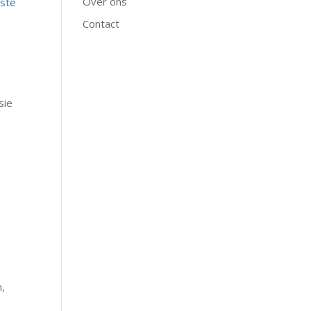
Over ons
iste
Contact
sie
n,