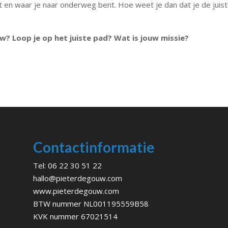
ft en waar je naar onderweg bent. Hoe weet je dan dat je de juis
w? Loop je op het juiste pad? Wat is jouw missie?
Contactinformatie
Tel:
06 22 30 51 22
hallo@pieterdegouw.com
www.pieterdegouw.com
BTW nummer NL001195559B58
KVK nummer 67021514