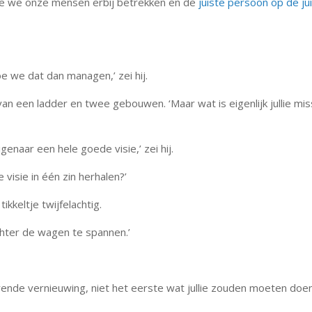
oe we onze mensen erbij betrekken en de
juiste persoon op de ju
e we dat dan managen,’ zei hij.
van een ladder en twee gebouwen. ‘Maar wat is eigenlijk jullie mis
igenaar een hele goede visie,’ zei hij.
ie visie in één zin herhalen?’
tikkeltje twijfelachtig.
achter de wagen te spannen.’
orende vernieuwing, niet het eerste wat jullie zouden moeten doe