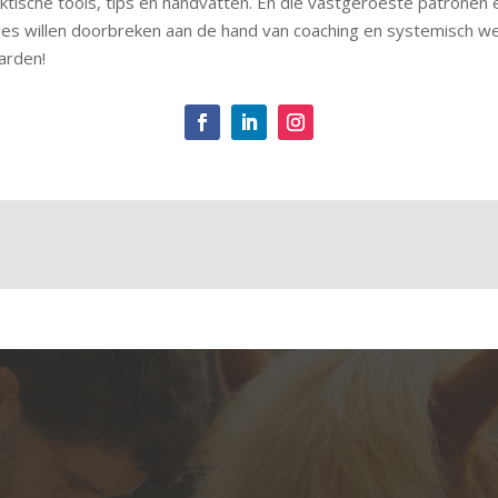
ktische tools, tips en handvatten. En die vastgeroeste patronen 
des willen doorbreken aan de hand van coaching en systemisch w
arden!