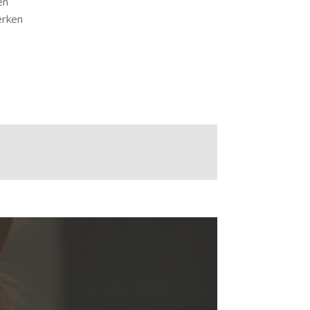
en
erken