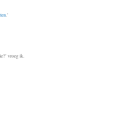
tten
.’
ie?’ vroeg ik.