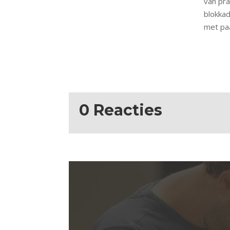
van pra
blokka
met pa
0 Reacties