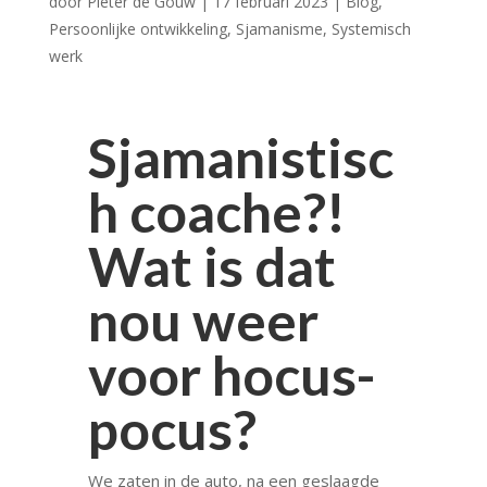
door
Pieter de Gouw
|
17 februari 2023
|
Blog
,
Persoonlijke ontwikkeling
,
Sjamanisme
,
Systemisch
werk
Sjamanistisc
h coache?!
Wat is dat
nou weer
voor hocus-
pocus?
We zaten in de auto, na een geslaagde